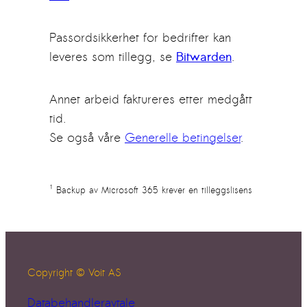
Passordsikkerhet for bedrifter kan
leveres som tillegg, se
Bitwarden
.
Annet arbeid faktureres etter medgått
tid.
Se også våre
Generelle betingelser
.
¹ Backup av Microsoft 365 krever en tilleggslisens
Copyright © Voit AS
Databehandleravtale