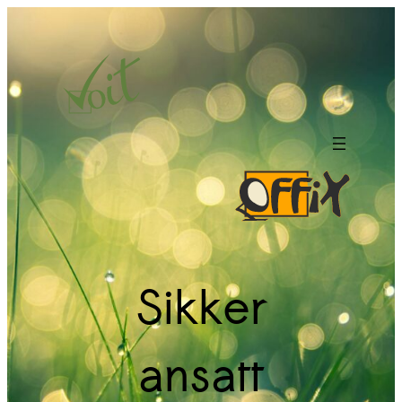
Hopp
til
innhold
Sikker
ansatt