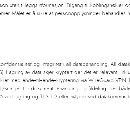
rson uten tilleggsinformasjon. Tilgang til koblingsnøkler 
temer. Målet er å sikre at personopplysninger behandles med
 konfidensialitet og integritet i all databehandling. All 
. Lagring av data skjer kryptert der det er relevant, inklu
 sikret med ende-til-ende-kryptering via WireGuard VP
i løsninger for dokumentbehandling og fildeling, der båd
56 ved lagring og TLS 1.2 eller høyere ved datakommunik