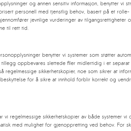
nopplysninger og annen sensitiv informasjon, benytter vi st
orisert personell med tjenstlig behov, basert på et rolle-
jennomfører jevnlige vurderinger av tilgangsrettigheter o
 til rett tid.
 personopplysninger benytter vi systemer som støtter automa
 tillegg oppbevares slettede filer midlertidig i et separ
så regelmessige sikkerhetskopier, noe som sikrer at informa
d beskyttelse for å sikre at innhold forblir korrekt og ue
tar vi regelmessige sikkerhetskopier av både systemer vi d
tisk med mulighet for gjenoppretting ved behov. For sk