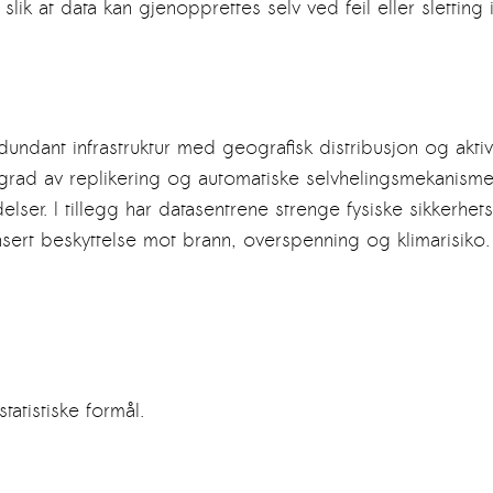
lik at data kan gjenopprettes selv ved feil eller sletting
dant infrastruktur med geografisk distribusjon og aktiv-ak
rad av replikering og automatiske selvhelingsmekanismer
lser. I tillegg har datasentrene strenge fysiske sikkerhet
ert beskyttelse mot brann, overspenning og klimarisiko. Sa
tatistiske formål.