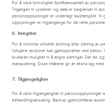
For å sikre fortrolighet (konfidensialitet) av perso
Tilgangen til systemer og data er begrenset til aut
personopplysninger er underlagt taushetsplikt. Vi g
opplysninger er tilgjengelige for de rette personene
6. Integritet
For å motvirke utilsiktet endring eller sletting av
tidligere versjoner kan gjenopprettes ved behov. I
brukeren mulighet til å angre slettinger. Det tas og
manipulering. Disse tiltakene gir et ekstra lag me
7. Tilgjengelighet
For å sikre tilgjengelighet til personopplysninger 
behandlingsansvarlig. Backup gjennomføres automa