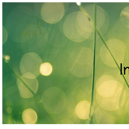
Hopp
til
innhold
I