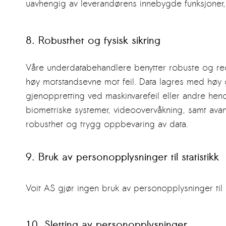
uavhengig av leverandørens innebygde funksjoner, s
8. Robusthet og fysisk sikring
Våre underdatabehandlere benytter robuste og redun
høy motstandsevne mot feil. Data lagres med høy g
gjenoppretting ved maskinvarefeil eller andre hende
biometriske systemer, videoovervåkning, samt avans
robusthet og trygg oppbevaring av data.
9. Bruk av personopplysninger til statistikk
Voit AS gjør ingen bruk av personopplysninger til s
10. Sletting av personopplysninger