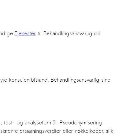
endige
Tjenester
til Behandlingsansvarlig sin
te konsulentbistand. Behandlingsansvarlig sine
s-, test- og analyseformål. Pseudonymisering
stente erstatningsverdier eller nøkkelkoder, slik