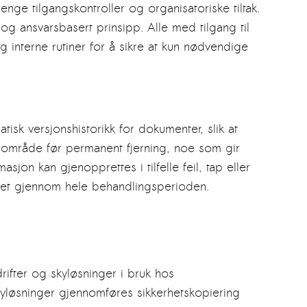
renge tilgangskontroller og organisatoriske tiltak.
 og ansvarsbasert prinsipp. Alle med tilgang til
g interne rutiner for å sikre at kun nødvendige
tisk versjonshistorikk for dokumenter, slik at
at område før permanent fjerning, noe som gir
sjon kan gjenopprettes i tilfelle feil, tap eller
ndret gjennom hele behandlingsperioden.
rifter og skyløsninger i bruk hos
yløsninger gjennomføres sikkerhetskopiering