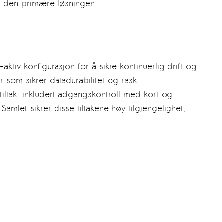
 i den primære løsningen.
tiv konfigurasjon for å sikre kontinuerlig drift og
 som sikrer datadurabilitet og rask
stiltak, inkludert adgangskontroll med kort og
mlet sikrer disse tiltakene høy tilgjengelighet,