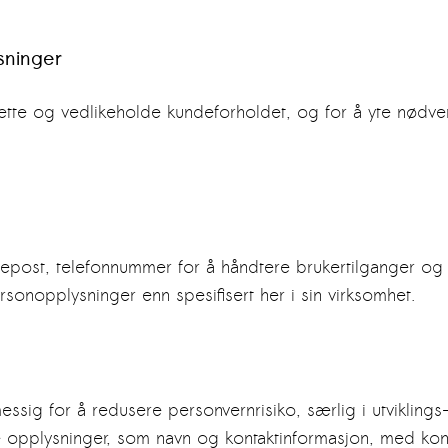
sninger
ette og vedlikeholde kundeforholdet, og for å yte nødv
post, telefonnummer for å håndtere brukertilganger og y
rsonopplysninger enn spesifisert her i sin virksomhet.
ssig for å redusere personvernrisiko, særlig i utvikling
e opplysninger, som navn og kontaktinformasjon, med konsi