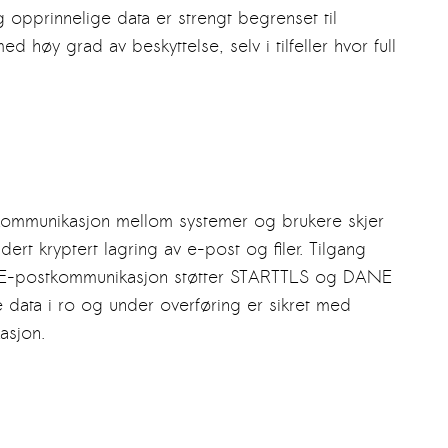
og opprinnelige data er strengt begrenset til
 høy grad av beskyttelse, selv i tilfeller hvor full
datakommunikasjon mellom systemer og brukere skjer
dert kryptert lagring av e-post og filer. Tilgang
N. E-postkommunikasjon støtter STARTTLS og DANE
e data i ro og under overføring er sikret med
asjon.