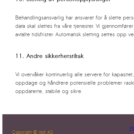
Behandlingsansvarlig har ansvaret for å slette pe
data skal slettes fra våre tjenester. Vi gjennomføre
avtalte tidsfrister. Automatisk sletting settes opp 
11. Andre sikkerhetstiltak
Vi overvåker kontinuerlig alle servere for kapasit
oppdage og håndtere potensielle problemer raskt. I
oppdaterte, stabile og sikre.
H
Copyright © Voit AS