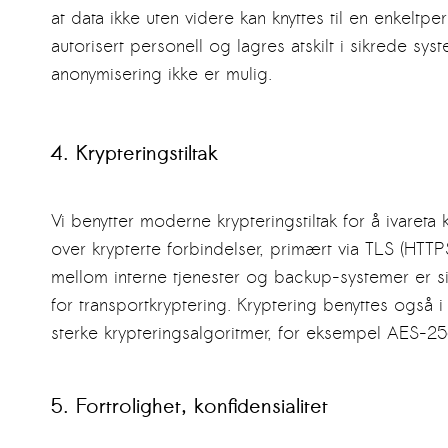
at data ikke uten videre kan knyttes til en enkeltpe
autorisert personell og lagres atskilt i sikrede sys
anonymisering ikke er mulig.
4. Krypteringstiltak
Vi benytter moderne krypteringstiltak for å ivareta
over krypterte forbindelser, primært via TLS (HTTPS)
mellom interne tjenester og backup-systemer er
for transportkryptering. Kryptering benyttes også 
sterke krypteringsalgoritmer, for eksempel AES-2
5. Fortrolighet, konfidensialitet