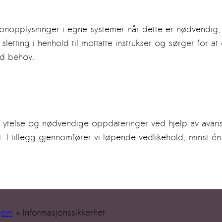
rsonopplysninger i egne systemer når dette er nødvendig,
r sletting i henhold til mottatte instrukser og sørger for a
ved behov.
et, ytelse og nødvendige oppdateringer ved hjelp av avan
 tillegg gjennomfører vi løpende vedlikehold, minst én g
jem
»
Informasjonssikkerhet