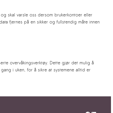
 og skal varsle oss dersom brukerkontoer eller
t data fjernes på en sikker og fullstendig måte innen
serte overvåkingsverktøy. Dette gjør det mulig å
ang i uken, for å sikre at systemene alltid er