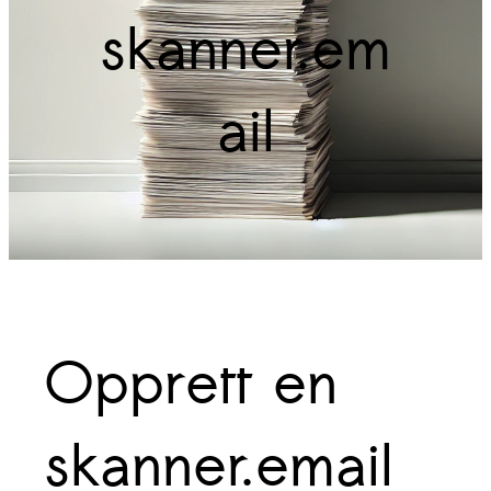
skanner.em
ail
Opprett en
skanner.email