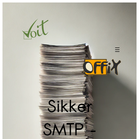
Hopp
til
innhold
Sikker
SMTP –